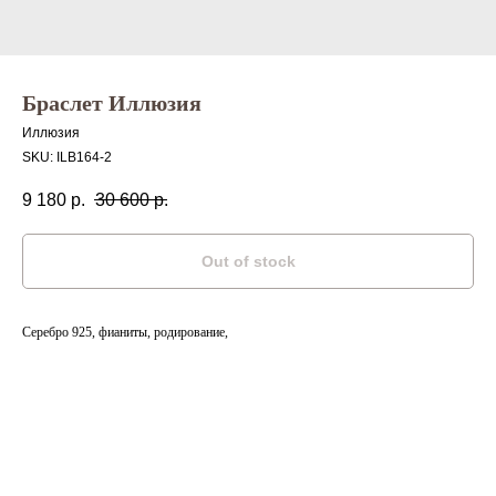
Браслет Иллюзия
Иллюзия
SKU:
ILB164-2
9 180
р.
30 600
р.
Out of stock
Серебро 925, фианиты, родирование,