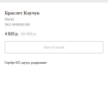
Браслет Каучук
Каучук
SKU:
MHB056-5/M
4 920
р.
16 400
р.
Out of stock
Серебро 925, каучук, родирование