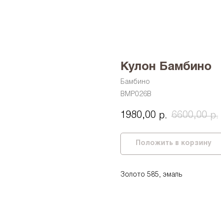
Кулон Бамбино
Бамбино
BMP026B
1980,00
6600,00
р.
р.
Положить в корзину
Золото 585, эмаль