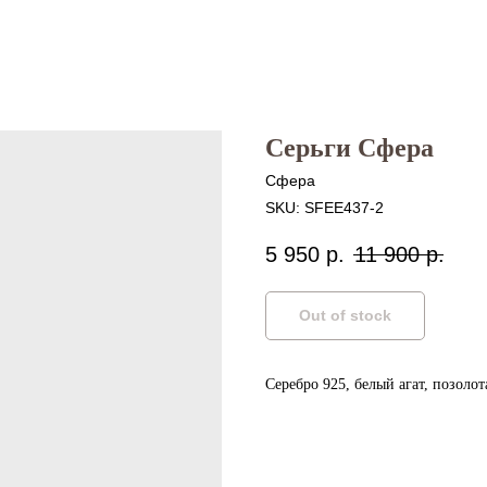
Серьги Сфера
Сфера
SKU:
SFEE437-2
5 950
р.
11 900
р.
Out of stock
Серебро 925, белый агат, позоло