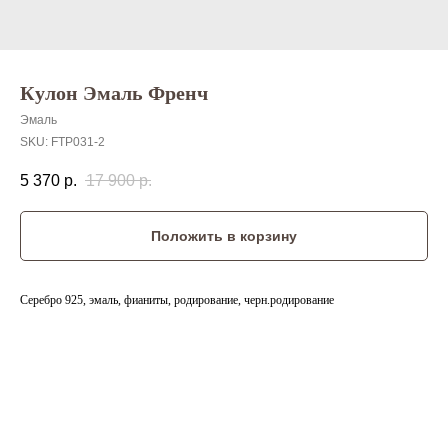
Кулон Эмаль Френч
Эмаль
SKU:
FTP031-2
5 370
р.
17 900
р.
Положить в корзину
Серебро 925, эмаль, фианиты, родирование, черн.родирование