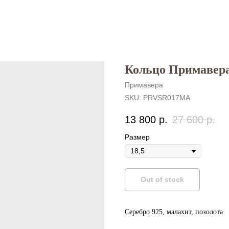
Кольцо Примавер
Примавера
SKU:
PRVSR017MA
13 800
р.
27 600
р.
Размер
Out of stock
Серебро 925, малахит, позолота