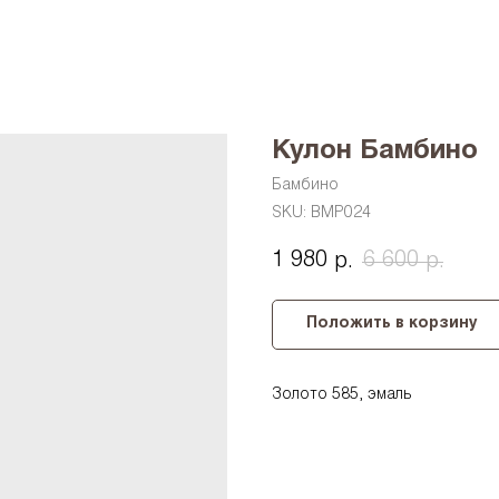
Кулон Бамбино
Бамбино
SKU:
BMP024
1 980
6 600
р.
р.
Положить в корзину
Золото 585, эмаль